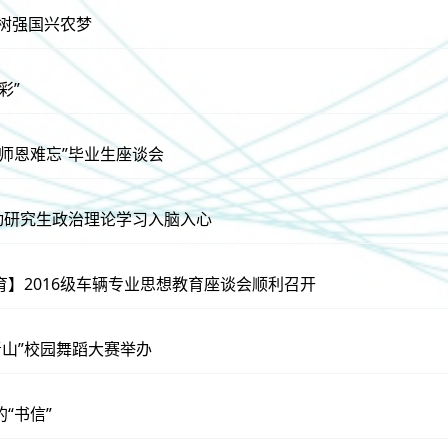
 树强国兴农梦
彩”
“师恩难忘”毕业生座谈会
推动研究生政治理论学习入脑入心
育】2016级车辆专业思想教育座谈会顺利召开
水青山”校园舞蹈大赛举办
“书信”