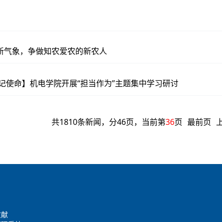
新气象，争做知农爱农的新农人
牢记使命】机电学院开展“担当作为”主题集中学习研讨
共1810条新闻，分46页，当前第
36
页
最前页
文献