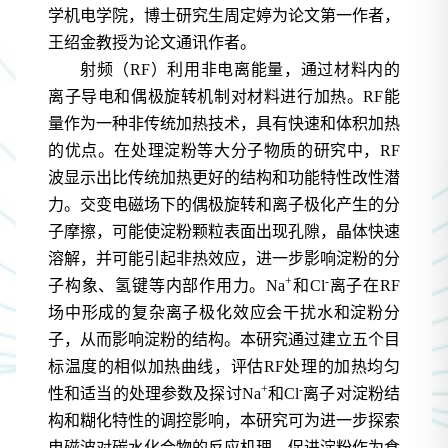
学机电学院，博士研究生周定婷为论文第一作者，
王绍金教授为论文通讯作者。
射频（
RF
）利用非电离能量，通过材料内的
离子导电和偶极旋转机制对材料进行加热。
RF
能
量作为一种非传统加热技术，具有快速和体积加热
的优点。在处理淀粉等大分子物质的研究中，
RF
波显示出比传统加热更好的结构和功能特性改性潜
力。交变电磁场下的偶极旋转和离子极化产生的分
子摩擦，可能使淀粉颗粒表面出现孔隙，晶体快速
溶解，并可能引起非热效应，进一步影响淀粉的分
+
-
子构象、氢键等内部作用力。
Na
和
Cl
离子在
RF
场中形成的复杂离子极化效应会干扰水和淀粉分
子，从而影响淀粉的结构。本研究通过建立五个目
标温度的相似加热曲线，评估
RF
处理的加热均匀
+
-
性和适当的处理参数及探讨
Na
和
Cl
离子对淀粉结
构和糊化特性的调控影响，本研究可为进一步探索
电磁波对碳水化合物的反应机理，促进淀粉作为食