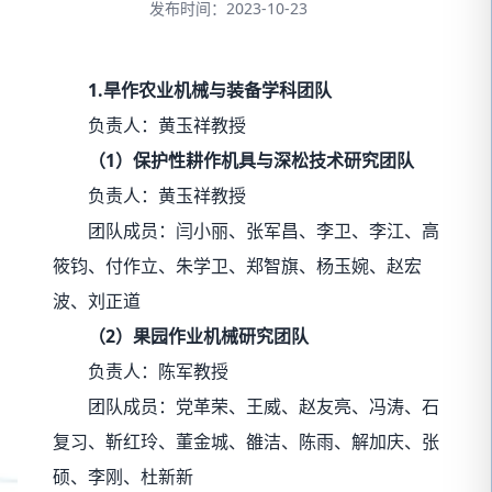
发布时间：2023-10-23
1.旱作农业机械与装备学科团队
负责人：黄玉祥教授
（1）保护性耕作机具与深松技术研究团队
负责人：黄玉祥教授
团队成员：闫小丽、张军昌、李卫、李江、高
筱钧、付作立、朱学卫、郑智旗、杨玉婉、赵宏
波、刘正道
（2）果园作业机械研究团队
负责人：陈军教授
团队成员：党革荣、王威、赵友亮、冯涛、石
复习、靳红玲、董金城、雒洁、陈雨、解加庆、张
硕、李刚、杜新新