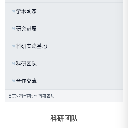
学术动态
研究进展
科研实践基地
科研团队
合作交流
首页
»
科学研究
» 科研团队
科研团队