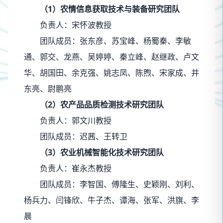
（1）农情信息获取技术与装备研究团队
负责人：宋怀波教授
团队成员：张东彦、
苏宝峰、
杨蜀秦、李敏
通、郭交、龙燕、吴婷婷、秦立峰、赵继政、卢文
华、胡国田、余克强、姚志凤、陈煦、宋家成、井
东亮、尉鹏亮
（2）农产品品质检测技术研究团队
负责人：郭文川教授
团队成员：迟茜、王转卫
（3）农业机械智能化技术研究团队
负责人：崔永杰教授
团队成员：李智国、傅隆生、史颖刚、刘利、
杨兵力、闫锋欣、牛子杰、谭海、张军、洪旗、李
晨