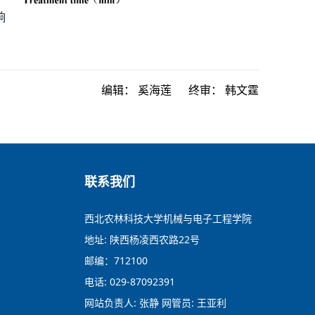
响
编辑：
奚海莲
终审：
韩文霆
联系我们
西北农林科技大学机械与电子工程学院
地址: 陕西杨凌西农路22号
邮编：712100
电话: 029-87092391
网站负责人: 张静 网管员: 王亚利