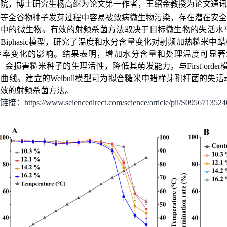
院，博士研究生杨高继为论文第一作者，王绍金教授为论文通讯
等全谷物种子发芽过程中容易被致病微生物污染，存在潜在安全
品中的微生物。有效的射频杀菌方法取决于目标微生物的失活水
和
Biphasic
模型，研究了温度和水分含量变化对射频加热糙米中蜡
芽率变化的影响。结果表明，增加水分含量和处理温度可显著
）会损害糙米种子的生理活性，降低其萌发能力。与
First-order
活曲线。建立的
Weibull
模型可为拟合糙米中蜡样芽孢杆菌的失活
效的射频杀菌方法。
：https://www.sciencedirect.com/science/article/pii/S095671352