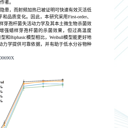
作者。
隐患，而
射频加热已被证明可快速有效灭活低
平和品质变化。因此，本研究
采用
First-order
、
样芽孢杆菌失活动力学及其本土微生物杀菌效
增强蜡样芽孢杆菌的杀菌效果，但过高温度
模型和
Biphasic
模型相比，
Weibull
模型能更好地
动力学提供可靠依据，并有助于低水分谷物种
400690X