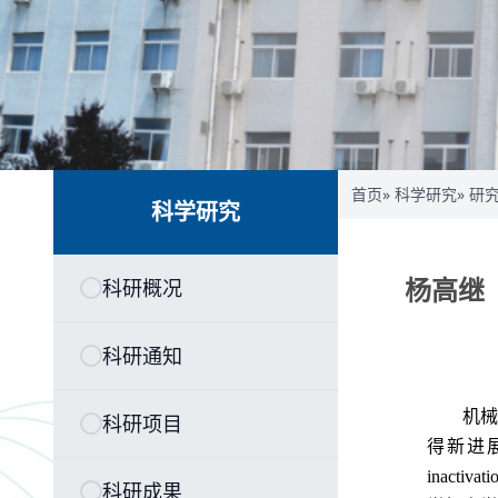
首页
»
科学研究
»
研
科学研究
杨高继（
科研概况
科研通知
机
科研项目
得新进
inactivati
科研成果