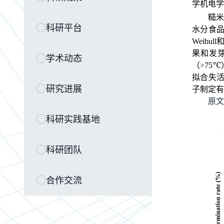
学机电学
糙米
科研平台
水分食
Weibull
果和发
学术动态
（
>75℃
拟合失
研究进展
子制定有
原文链接
科研实践基地
科研团队
合作交流