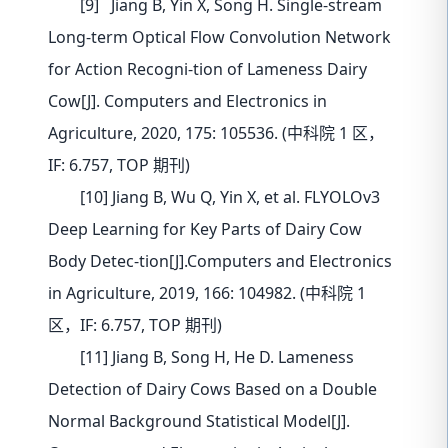
[9] Jiang B, Yin X, Song H. Single-stream
Long-term Optical Flow Convolution Network
for Action Recogni-tion of Lameness Dairy
Cow[J]. Computers and Electronics in
Agriculture, 2020, 175: 105536. (中科院 1 区，
IF: 6.757, TOP 期刊)
[10] Jiang B, Wu Q, Yin X, et al. FLYOLOv3
Deep Learning for Key Parts of Dairy Cow
Body Detec-tion[J].Computers and Electronics
in Agriculture, 2019, 166: 104982. (中科院 1
区，IF: 6.757, TOP 期刊)
[11] Jiang B, Song H, He D. Lameness
Detection of Dairy Cows Based on a Double
Normal Background Statistical Model[J].