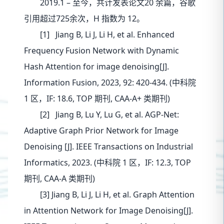
2019.1 – 至今，共计发表论文20 余篇，谷歌
引用超过725余次，H 指数为 12。
[1] Jiang B, Li J, Li H, et al. Enhanced
Frequency Fusion Network with Dynamic
Hash Attention for image denoising[J].
Information Fusion, 2023, 92: 420-434. (中科院
1 区，IF: 18.6, TOP 期刊, CAA-A+ 类期刊)
[2] Jiang B, Lu Y, Lu G, et al. AGP-Net:
Adaptive Graph Prior Network for Image
Denoising [J]. IEEE Transactions on Industrial
Informatics, 2023. (中科院 1 区，IF: 12.3, TOP
期刊, CAA-A 类期刊)
[3] Jiang B, Li J, Li H, et al. Graph Attention
in Attention Network for Image Denoising[J].