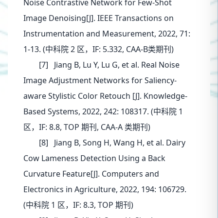
Noise Contrastive Network for Few-Shot
Image Denoising[J]. IEEE Transactions on
Instrumentation and Measurement, 2022, 71:
1-13. (中科院 2 区，IF: 5.332, CAA-B类期刊)
[7] Jiang B, Lu Y, Lu G, et al. Real Noise
Image Adjustment Networks for Saliency-
aware Stylistic Color Retouch [J]. Knowledge-
Based Systems, 2022, 242: 108317. (中科院 1
区，IF: 8.8, TOP 期刊, CAA-A 类期刊)
[8] Jiang B, Song H, Wang H, et al. Dairy
Cow Lameness Detection Using a Back
Curvature Feature[J]. Computers and
Electronics in Agriculture, 2022, 194: 106729.
(中科院 1 区，IF: 8.3, TOP 期刊)