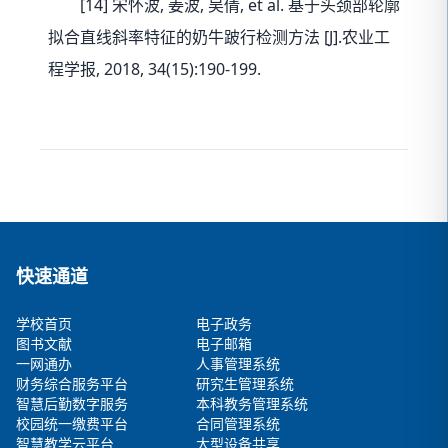
[14] 宋怀波, 姜波, 吴倩, et al. 基于头颈部轮廓
拟合直线斜率特征的奶牛跛行检测方法 [J].农业工
程学报, 2018, 34(15):190-199.
快速通道
学校首页
电子政务
图书文献
电子邮箱
一网通办
人事管理系统
财务综合服务平台
研究生管理系统
智慧后勤数字服务
本科教务管理系统
校园统一缴费平台
合同管理系统
智慧教学云平台
大型设备共享