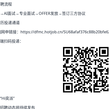
 招聘流程
→AI面试→专业面试→OFFER发放→签订三方协议
 简历投递通道
网申链接：https://dfmc.hotjob.cn/SU68afaf376c88b20bfe62
端扫码投递：
“Hi奕派”
招聘动态将持续发布