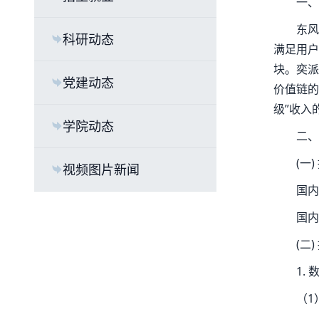
一、
东风
科研动态
满足用户
块。奕派
党建动态
价值链的
级”收入
学院动态
二、
(一
视频图片新闻
国内
国内
(二
1.
（1