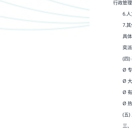
行政管理
6.
7.
具体
奕派科
(四
Ø 
Ø 
Ø 
Ø 
(五
三、