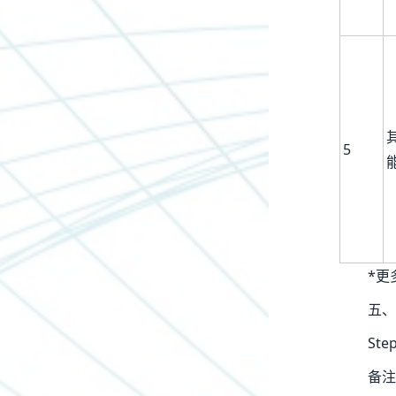
5
*更
五、
St
备注