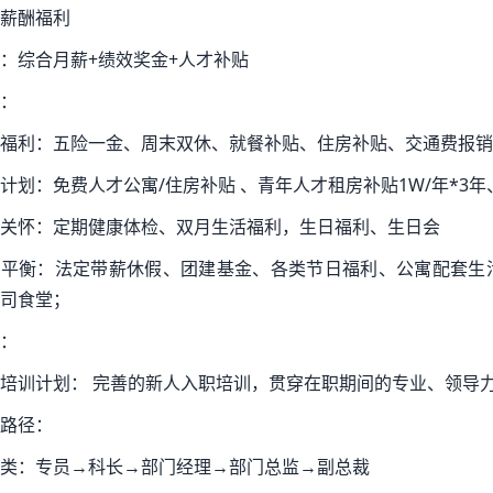
薪酬福利
：综合月薪+绩效奖金+人才补贴
：
福利：五险一金、周末双休、就餐补贴、住房补贴、交通费报销
计划：免费人才公寓/住房补贴 、青年人才租房补贴1W/年*3年、
关怀：定期健康体检、双月生活福利，生日福利、生日会
活平衡：法定带薪休假、团建基金、各类节日福利、公寓配套生
司食堂；
：
培训计划： 完善的新人入职培训，贯穿在职期间的专业、领导
路径：
类：专员→科长→部门经理→部门总监→副总裁