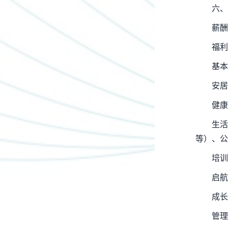
六、
薪酬
福利
基本
安居
健康
生
等）、公
培训
启航
成长
管理