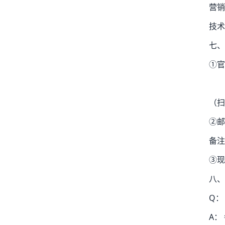
营销
技术
七、
①官网
（扫
②邮
备注
③现
八、
Q：
A：