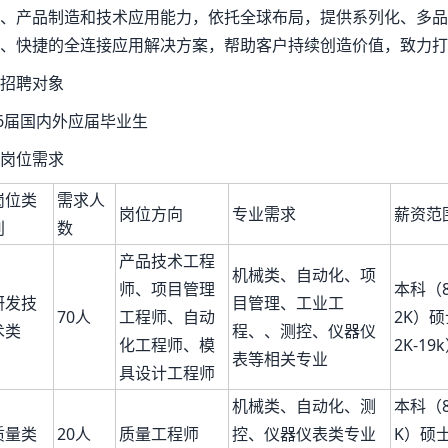
、产品制造和技术应用能力，依托全球布局，提供系列化、多品
、快捷的全连接应用解决方案，帮助客户持续创造价值，致力打
招聘对象
26届国内外应届毕业生
岗位需求
岗位类
需求人
岗位方向
专业需求
薪资范
别
数
产品技术工程
机械类、自动化、项
师、项目管理
本科（8.
研发技
目管理、工业工
70人
工程师、自动
2K）硕
术类
程、、测控、仪器仪
化工程师、模
2K-19
表等相关专业
具设计工程师
机械类、自动化、测
本科（8
质量类
20人
质量工程师
控、仪器仪表类专业
K）硕士