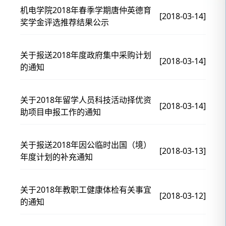
机电学院2018年春季学期唐仲英德育
[2018-03-14]
奖学金评选推荐结果公示
关于报送2018年度政府集中采购计划
[2018-03-14]
的通知
关于2018年留学人员科技活动择优资
[2018-03-14]
助项目申报工作的通知
关于报送2018年因公临时出国（境）
[2018-03-13]
年度计划的补充通知
关于2018年教职工健康体检有关事宜
[2018-03-12]
的通知