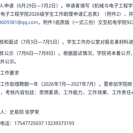
个人申请（6月29日—7月2日）。申请者填写《机械与电子工程学
电子工程学院2026级学生工作助理申请汇总表》（附件2），并于
3609381@qq.com
，附件1纸质版（一式三份）交至机电学院922
审核和面试（7月3日—7月5日）。学生工作办公室对报名者材
审核公示（7月6日—7月8日）。根据面试情况，学院将本着公开
并公示。
工作要求
工作助理聘期一年（2026年7月—2027年7月）。需参加学
核，考核内容包括：思想素质、工作能力、工作效果、工作责任
人：史易阳 徐梦荣
话：17547725037 13239373193