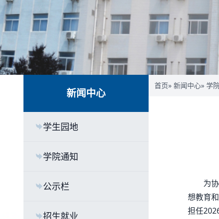
首页
»
新闻中心
»
学
新闻中心
学生园地
学院通知
为协
公示栏
想教育和
担任20
招生就业