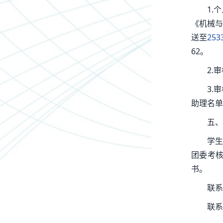
1.
《机械与
送至
253
62。
2.
3.
助理名单
五、
学生
团委考
书。
联系
联系电