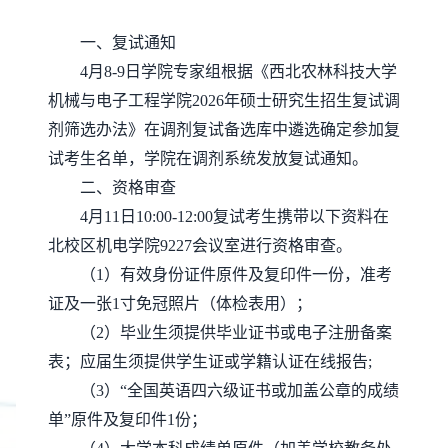
一、
复试通知
4月8-9日
学院专家组
根据《
西北农林科技大学
机械与电子工程
学院
202
6
年硕士研究生招生复试调
剂筛选办法
》在调剂复试备选库中
遴选确定
参加复
试
考生名单
，
学院
在调剂系统发放复试通知
。
二、
资格审查
4月11日10:00-12:00
复试
考生
携带以下资料
在
北校区机电学院
9227会议室进行资格审查。
（
1
）
有效身份证件原件及复印件一份，准考
证及一张
1寸免冠照片（体检表用）
；
（
2
）
毕业生须提供毕业证书或电子注册备案
表；应届生须提供学生证或学籍认证在线报告
;
（
3
）
“全国英语四六级证书或加盖公章的成绩
单”原件及复印件1份
；