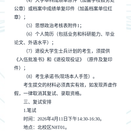
（
4
）
大学本科成绩单原件（加盖学校教务处
公章）或档案中成绩单复印件（加盖档案单位红
章）
；
（
5
）
思想政治考核表附件
1
；
（
6
）
个人简历（包括业务和科研能力、毕业
论文、外语水平）；
（
7）
退役大学生士兵计划的考生，须提供
《入伍批准书》和《退役现役证》（原件及复印
件）
；
（
8）考生承诺书(现场本人手签）。
考生提交的材料必须真实有效，如发现弄虚作
假，一律取消其复试、录取资格。
三
、
复试安排
1.笔试
时间：
20
26
年
4
月
11
日
下午
14:30
-
16:30
。
地点：北校区
N8T01。