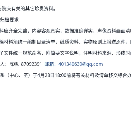
.与院庆有关的其它珍贵资料。
归档要求
资料应齐全完整，内容客观真实，数据准确详实，声像资料画面
归档材料须统一编制目录清单，纸质资料、实物原则上报送原件
电子文件统一规范命名，附简要文字说明，注明材料来源、形成
人：陈帆 87092391
邮箱：401340639@qq.com
系（中心、室）于4月28日18:00前将有关材料及清单移交综合
机械与电子
2026年4