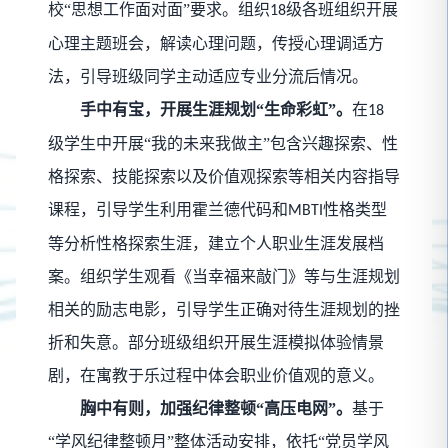
校“思想工作面对面”要求。组织
级各班组织开展
18
心理主题班会，解读心理问题，传授心理调适方
法，引导班级同学主动适应专业分流后情况。
手中有宝，开展生涯规划“生命彩虹”。
在
18
级学生中开展“我的未来我做主”包含兴趣探索、性
格探索、技能探索以及价值观探索等相关内容指导
课程，引导学生利用霍兰德代码和
性格类型
MBTI
等分析性格探索生涯，建立个人职业生涯发展档
案。组织学生观看《当幸福来敲门》等与生涯规划
相关的励志电影，引导学生正确对待生涯规划的挫
折和失意。部分班级组织开展生涯模拟体验情景
剧，在寓教于乐过程中体会职业价值观的意义。
胸中有则，加强纪律整顿“高压电网”。
基于
“学风纪律整顿月”整体活动安排，依托“党员学风