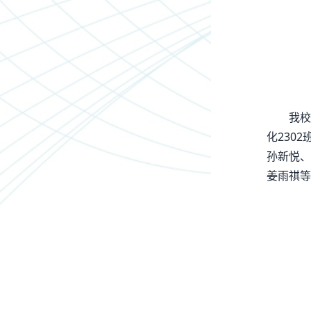
我校
化230
孙新悦、
姜雨祺等