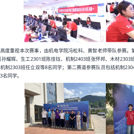
高度重视本次赛事，由机电学院冯松科、黄智老师带队参赛。第
2班孙耀辉、生工2301班陈佳钰、机制2403班张怀邦、木材2303
机制2303班任立双等8名同学；第二赛道参赛队员包括机制2304
3名同学。