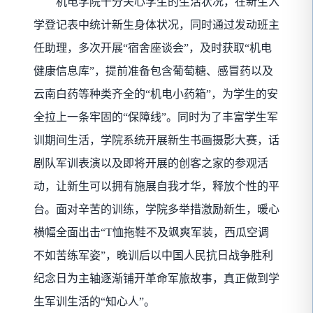
机电学院
十分关心学生的生活状况，在新生入
学登记表中统计新生身体状况，同时通过发动班主
任助理，多次开展
“宿舍座谈会”，及时获取“机电
健康信息库”，提前准备包含葡萄糖、感冒药以及
云南白药等种类齐全的“机电小药箱”，为学生的安
全拉上一条牢固的“保障线”。同时
为了丰富学生军
训期间生活，学院系统开展新生书画摄影大赛，话
剧队军训表演以及即将开展的创客之家的参观活
动，让新生可以拥有施展自我才华，释放个性的平
台。面对辛苦的训练，学院多举措激励新生，暖心
横幅全面出击
“T恤拖鞋不及飒爽军装，西瓜空调
不如苦练军姿”，晚训后以中国人民抗日战争胜利
纪念日为主轴逐渐铺开革命军旅故事，真正做到学
生军训生活的“知心人”。