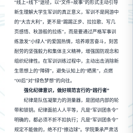
“线上+线下”途径，以“文件+故事”的形式主动引导
新生理解大学生军训的真正意义，军训不是网游中
的“大吉大利”，更不是“踢踢正步、拉拉歌、写几
页感悟、秋游般的拉练”，而是要通过严格军事训
练激发“小绿人”的爱国热情，培养艰苦奋斗，刻苦
耐劳的坚强毅力和集体主义精神，增强国防观念和
组织纪律性。在军训训练过程中，主动出击消除新
生思想上的“障碍”，避免认知上的“晒黑”，点燃
“00后”对“绿色梦想”的向往。
强化纪律意识，做好规范言行的
“践行者”
纪律是队伍凝聚力的测量器，是团结内部的轮
带和锁钥。纪律面前人人平等，凡是
“军训团条令”
明确的，都必须不折不扣执行；凡是“军训团条令”
规定不能做的，绝不打“擦边球”。学院秉承严肃活