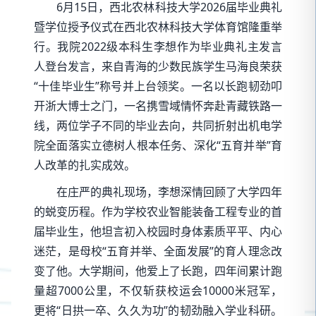
6月15日，西北农林科技大学2026届毕业典礼
暨学位授予仪式在西北农林科技大学体育馆隆重举
行。我院2022级本科生李想作为毕业典礼主发言
人登台发言，来自青海的少数民族学生马海良荣获
“十佳毕业生”称号并上台领奖。一名以长跑韧劲叩
开浙大博士之门，一名携雪域情怀奔赴青藏铁路一
线，两位学子不同的毕业去向，共同折射出机电学
院全面落实立德树人根本任务、深化“五育并举”育
人改革的扎实成效。
在庄严的典礼现场，李想深情回顾了大学四年
的蜕变历程。作为学校农业智能装备工程专业的首
届毕业生，他坦言初入校园时身体素质平平、内心
迷茫，是母校“五育并举、全面发展”的育人理念改
变了他。大学期间，他爱上了长跑，四年间累计跑
量超7000公里，不仅斩获校运会10000米冠军，
更将“日拱一卒、久久为功”的韧劲融入学业科研。