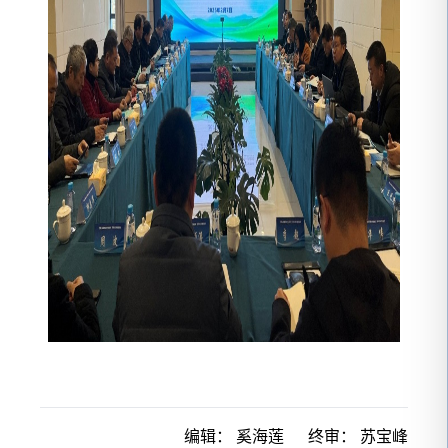
编辑：
奚海莲
终审：
苏宝峰