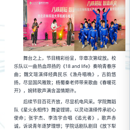
舞台之上，节目精彩纷呈，华章次第绽放。校
乐队以一曲热血昂扬的《18 and life》奏响青春序
曲；魏文瑄演绎经典民乐《渔舟唱晚》，古韵悠
扬，尽显国风雅致；杨蜀秦老师带来歌曲《春暖花
开》，婉转歌声满含温情期许。
后续节目百花齐放，尽显机电风采。学院舞蹈
队《星火永相传》舞姿铿锵，以灵动演绎传承初心
使命；张宇杰、李浩宇合唱《追光者》，歌声赤
诚，诉说青年逐梦理想；学院话剧队剧目《放下犁