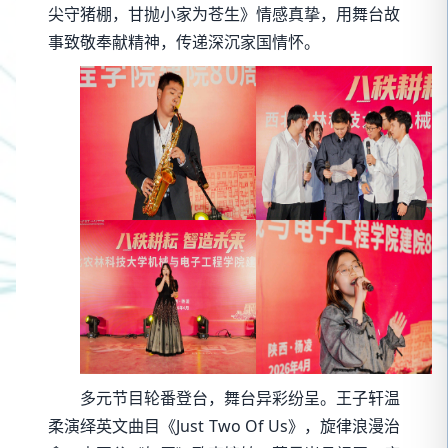
尖守
猪棚，甘抛小家为苍生》情感真挚，用舞台故
事致敬奉献精神，传递深沉家国情怀。
多元节目轮番登台，舞台异彩纷呈。王子轩温
柔演绎英文曲目《Just Two Of Us》，旋律浪漫治