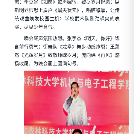
愈；李豆谷《如愿》歌声婉转，藏尽岁月祝愿；席
新明老师献上眉户《屠夫状元》，唱腔醇厚，让传
统戏曲焕发校园生机；学校武术队刚劲飒爽的表
演，尽显少年意气。
晚会尾声氛围热烈。张宇杰《明天，你好》饱
含前行勇气；街舞队《龙拳》舞步动感炸裂；王萧
然《光辉岁月》致敬峥嵘岁月；庞向纬《再见》悠
扬收尾，为晚会画上圆满句号。