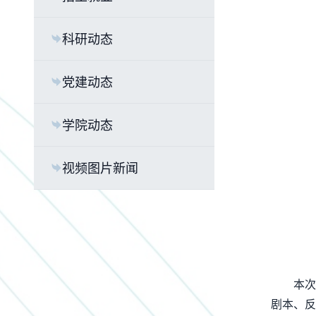
科研动态
党建动态
学院动态
视频图片新闻
本次
剧本、反