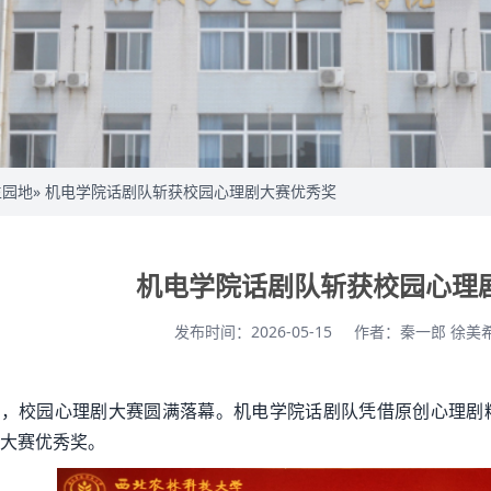
生园地
» 机电学院话剧队斩获校园心理剧大赛优秀奖
机电学院话剧队斩获校园心理
发布时间：2026-05-15
作者：秦一郎 徐美
日，校园心理剧大赛圆满落幕。机电学院话剧队凭借原创心理剧
大赛优秀奖。