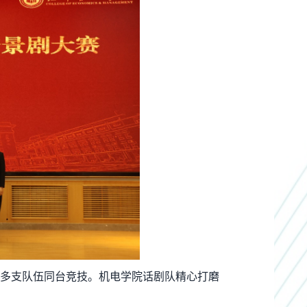
多支队伍同台竞技。机电学院话剧队精心打磨