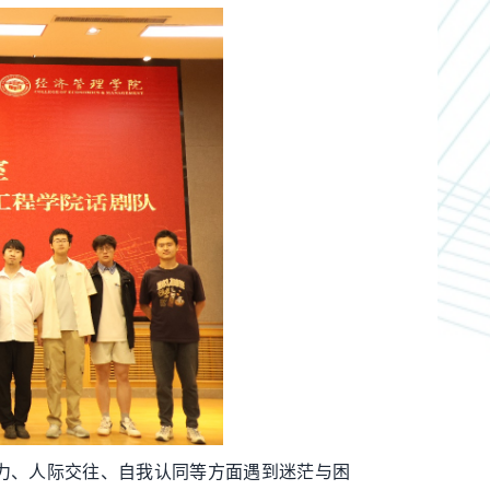
力、人际交往、自我认同等方面遇到迷茫与困