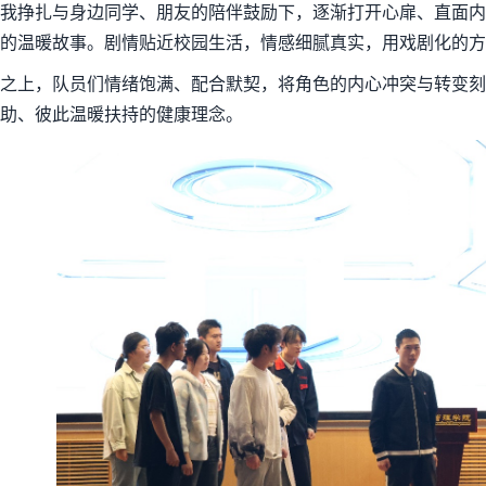
我挣扎与身边同学、朋友的陪伴鼓励下，逐渐打开心扉、直面内
的温暖故事。剧情贴近校园生活，情感细腻真实，用戏剧化的方
之上，队员们情绪饱满、配合默契，将角色的内心冲突与转变刻
助、彼此温暖扶持的健康理念。