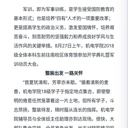
军训，即为军事训练，是学生接受国防教育的
基本形式；也是培养“四有”人才的一项重要改革；
更是提高学生的政治义务，激发爱国情怀，培养艰
苦奋斗，刻苦耐劳的坚强毅力和养成良好学风与生
活作风的关键举措。8月27日上午，机电学院2018
级全体本科生前往南校区体育馆参加开学典礼暨军
训动员大会。
整装出发 一路关怀
“首夏犹清和，芳草亦未歇。”循着清新的麦
香，机电学院18级学子于指定地点集合，即使黎
明的倦意任然笼罩着这一片土地，但所有学子，斗
志昂扬，整装待发，随时服从连长的指挥。机电学
院辅导员与全体班主任助理亦到达现场。很快，大
部队集合完毕，全员准备出发。出于对特殊情况的