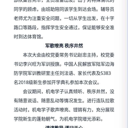
同学的顾虑，由班助陪同该学生到达会场。辅导员
老师尤为注重安全问题，一切从学生出发，在十字
路口等路段，指挥学生安全通过，保证能够安全准
时到达体育馆。
军歌嘹亮 秩序井然
本次大会由校党委常务书记赵忠主持，校党委
书记李兴旺为军训授旗。中国人民解放军陆军边海
防学院军训教研室主任刘法语、家长代表及5383
名2018级新生参加开学典礼参加本次会议。
会议期间，机电学子认真倾听、秩序井然，没
有随意说话、随意乱动等情况发生。进行连队拉歌
活动时，机电学子歌声嘹亮、铿锵有力，充分展现
学院新生的蓬勃朝气，为机电学院增光添彩。
谆谆教导 谨记于心