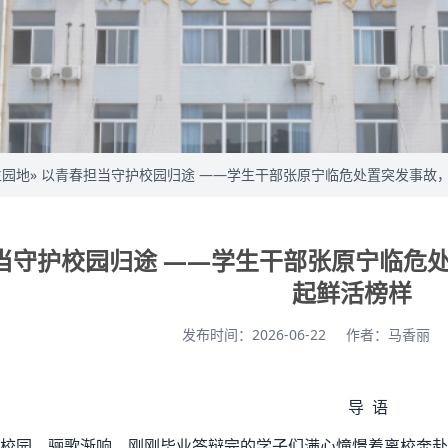
生园地
» 以青春担当守护校园归途 ——学生干部张原宁临危处置突发事故
当守护校园归途 ——学生干部张原宁临危
起鲜活榜样
发布时间：2026-06-22
作者：马香丽
导 语
校园，骊歌渐响，刚刚毕业答辩完的学子们满心憧憬着离校奔赴