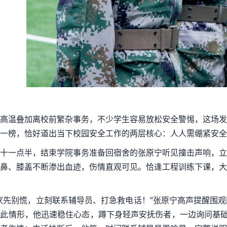
高温叠加离校前繁杂事务，不少学生容易放松安全警惕，这场发
一榜，恰好道出当下校园安全工作的两层核心：人人需绷紧安全
十一点半，结束学院事务准备回宿舍的张原宁听见撞击声响，立
鼻、膝盖不断渗出血迹，伤情直观可见。恰逢工程训练下课，大
家先别慌，立刻联系辅导员、打急救电话！”张原宁高声提醒围
此情形，他迅速稳住心态，蹲下身轻声安抚伤者，一边询问基础