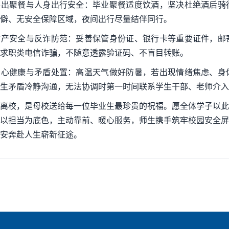
 外出聚餐与人身出行安全：毕业聚餐适度饮酒，坚决杜绝酒后
僻、无安全保障区域，夜间出行尽量结伴同行。
 财产安全与反诈防范：妥善保管身份证、银行卡等重要证件，
求职类电信诈骗，不随意透露验证码、不盲目转账。
 身心健康与矛盾处置：高温天气做好防暑，若出现情绪焦虑、
生矛盾冷静沟通，无法协调时第一时间联系学生干部、老师介入
离校，是母校送给每一位毕业生最珍贵的祝福。愿全体学子以此
以担当为底色，主动靠前、暖心服务，师生携手筑牢校园安全屏
安奔赴人生崭新征途。