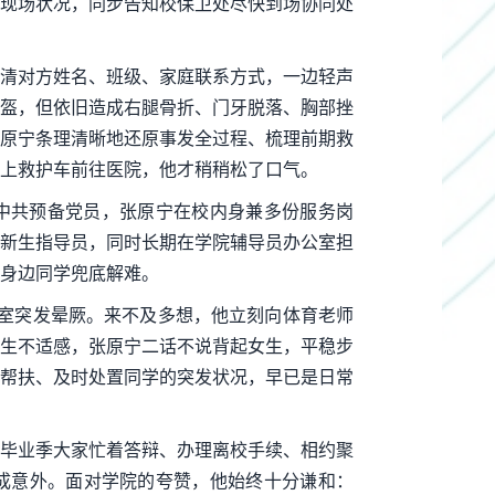
现场状况，同步告知校保卫处尽快到场协同处
清对方姓名、班级、家庭联系方式，一边轻声
盔，但依旧造成右腿骨折、门牙脱落、胸部挫
原宁条理清晰地还原事发全过程、梳理前期救
上救护车前往医院，他才稍稍松了口气。
中共预备党员，张原宁在校内身兼多份服务岗
新生指导员，同时长期在学院辅导员办公室担
身边同学兜底解难。
室突发晕厥。来不及多想，他立刻向体育老师
生不适感，张原宁二话不说背起女生，平稳步
帮扶、及时处置同学的突发状况，早已是日常
毕业季大家忙着答辩、办理离校手续、相约聚
成意外。面对学院的夸赞，他始终十分谦和：