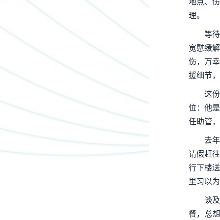
地点、伤
理。
等待
宽慰缓解
伤，万幸
援细节，
这
位：他是
任助管，
去年
请假赶往
行下楼送
里习以为
谈及
餐，总