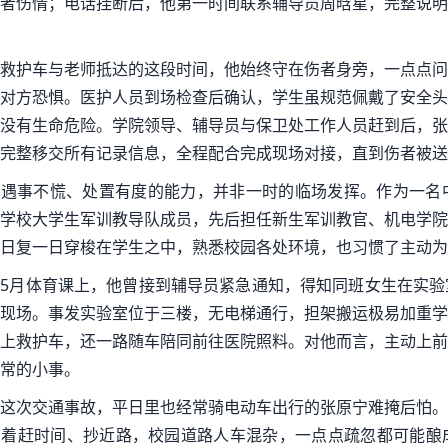
者伤情；电话挂断后，他第一时间联系辅导员周晗星，完整说明
救护车与老师抵达的这段时间，他始终守在伤者身旁，一点点问
对方恐惧。医护人员到场检查后确认，学生虽规范佩戴了安全头
没有生命危险。学院领导、辅导员与保卫处工作人员赶到后，张
完整移交所有记录信息，全程配合完成现场对接，直到伤者被送
份遇事不慌、处置有度的能力，并非一时的临场发挥。作为一名
学校大学生军训教导队成员，先后担任新生军训教官、机电学院
日复一日穿梭在学生之中，熟悉校园各处环境，也习惯了主动为
5月体育课上，他曾接到辅导员紧急通知，得知同班女生在实验
现场。事发实验室位于三楼，无电梯通行，担架搬运极易加重学
上救护车，还一路随车陪同前往医院照料。对他而言，主动上前
常的小事。
这次交通事故，平日里也经常骑电动车出行的张原宁难掩后怕。
想着赶时间、抄近路，校园道路人车混杂，一点点疏忽都可能酿