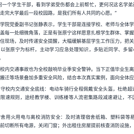
何一个学生干部，看到学弟受伤都会上前帮忙，更何况这名学弟
走完大学最后一段校园路，是我们所有人共同的心愿。”
学院党委副书记张静表示，学生干部是连接学校、老师与全体学
盖每一处细微角落，正是有张原宁这样愿意扎根学生群体、掌握
住现场，及时传递安全提醒，大幅缓解基层学生工作压力，把关
以张原宁为标杆，主动学习应急处理知识，多贴近同学、多留心
。
校内交通事故也为全校敲响毕业季安全警钟。当下正值毕业生离
搬迁等场景叠加多重安全风险，结合本次真实案例，面向全体应
 严守校内交通安全底线：电动车骑行全程佩戴安全头盔，杜绝
守限速规则，途经教学楼、训练楼等人流密集路段减速避让，不
 宿舍用火用电与离校消防安全：及时清理宿舍纸箱、塑料袋等
前切断所有电源，关闭门窗；外出租住房屋提前核查消防设施，