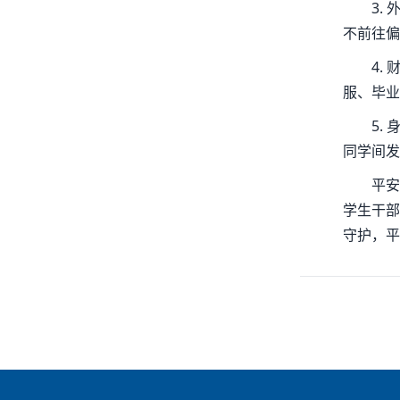
3.
不前往偏
4.
服、毕业
5.
同学间发
平安
学生干部
守护，平