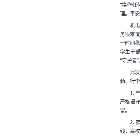
“换作任
理。平安
机电
务很难覆
一时间稳
学生干部
“守护者”
此次
勤、行李
1.
严格遵
留。
2.
线；离校