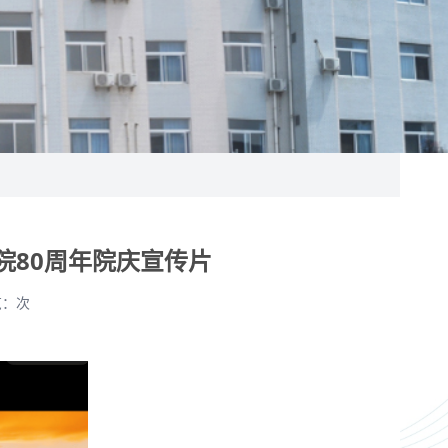
院80周年院庆宣传片
览：
次