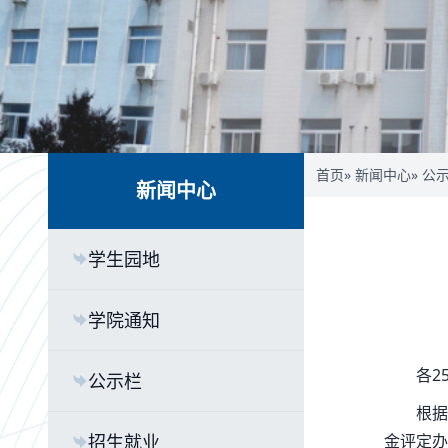
首页
»
新闻中心
»
公
新闻中心
学生园地
学院通知
各2
公示栏
根据
招生就业
金评定办