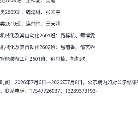
类2608班：王梓涵、吴旭
类2609班：魏海琳、张天宇
类2610班：连帅帅、王天润
机械化及其自动化2601班：路梓杭、师博雯
机械化及其自动化2602班：易菊香、邹艺霏
智能装备工程2601班：迟思楠、熊凯欣
时间：2026年7月6日—2026年7月8日，公示期内如对公示结
联系电话：17547726037；13239373193。