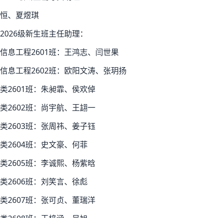
恒、夏煜琪
2026级新生班主任助理：
信息工程2601班：王鸿志、闫世果
信息工程2602班：欧阳文涛、张玥扬
类2601班：朱昶霏、侯欢倬
类2602班：尚宇航、王翃一
类2603班：张周祎、姜子钰
类2604班：史文豪、何菲
类2605班：李诚熙、杨紫晗
类2606班：刘笑言、徐彪
类2607班：张可贞、董瑞洋