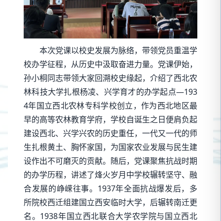
本次党课以校史发展为脉络，带领党员重温学
校办学征程，从历史中汲取奋进力量。党课伊始，
孙小桐同志带领大家回溯校史缘起，介绍了西北农
林科技大学扎根杨凌、兴学育才的办学起点—193
4年国立西北农林专科学校创立，作为西北地区最
早的高等农林教育学府，学校自诞生之日便肩负起
建设西北、兴学兴农的历史重任，一代又一代的师
生扎根黄土、胸怀家国，为国家农业发展与民生建
设作出不可磨灭的贡献。随后，党课聚焦抗战时期
的办学历程，讲述了烽火岁月中学校辗转坚守、融
合发展的峥嵘往事。1937年全面抗战爆发后，多
所院校西迁组建国立西安临时大学，后辗转南迁更
名。1938年国立西北联合大学农学院与国立西北