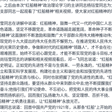
。之后由本次“红船精神”政治理论学习的主讲同志杨钰莹同志
支部同志一起观看了“红船精神”相关视频，使大家对红船精神
莹同志在讲解中说道：红船精神，鼓舞一代又一代的中国仁人志
色道路，坚定不移跟党走，革命道路越走越宽阔，革命种子不断
船精神”这面旗帜不断激励和鼓舞广大干部群众用伟大精神推动
现党的十九大提出的伟大任务而不懈努力。在推进党和人民伟大
的光荣历史使命，争做新时代的红船精神“领路人”，才不会在社
艰难困苦，始终不忘初心跟党走，才能不断实现党的奋斗目标,
尚钰莹同志的讲解和相关视频观看后，邓一飞同志说道：“红船
史明证。正如党的先进性不是与生俱来、一劳永逸的，“红船精神
立和落实科学发展观、构建社会主义和谐社会和加强党的先进性
红船精神”的实质与核心，同时也就把握了党的先进性的真谛。“
坚持走群众路线，要坚持从群众中来到群众中去;他不断提醒我
奋斗;他指引我们牢记使命、不忘初心，把党和人民的伟大事业
想而扬帆前行。因而我们弘扬敢为人先、坚定理想、百折不挠、
船精神”之帆勇往直前，让“红船精神”永放光芒。
珊同志说道：回首中国共产党的1921年，从那条“红船”上开