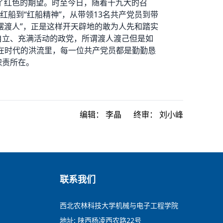
到了红色的期望。时至今日，随着十九大的召
船到“红船精神”，从带领13名共产党员到带
摆渡人”，正是这样开天辟地的敢为人先和踏实
自立、充满活动的政党，所谓渡人渡己但是如
，在时代的洪流里，每一位共产党员都是勤勤恳
职责所在。
编辑：
李晶
终审：
刘小峰
联系我们
西北农林科技大学机械与电子工程学院
地址: 陕西杨凌西农路22号