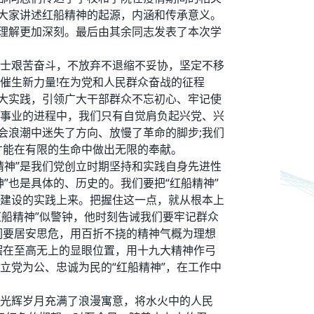
为大家讲述红船精神的起源，内涵和传承意义。
的理解更加深刻。最后由其余同志发表了本次学
士艰苦奋斗，不放弃不退缩不妥协，坚定不移
催生新力量!在为党和人民群众奋战的征程
伟大实践，引领广大干部群众不忘初心、牢记使
事业的进程中，我们只有自觉肩负起兴党、兴
会浪潮中迷失了方向、放慢了革命的脚步;我们
才能在有限的生命中做出无限的奉献。
精神”是我们党创立时期坚持和实践自身先进性
”也是具体的、历史的。我们要把“红船精神”
建设的实践上来。把握住这一点，就从根本上
红船精神”似警钟，他时刻告诫我们要牢记群众
们要居安思危，用百折不挠的精神气概为理想
摆在至高无上的显眼位置，用十九大精神作弓
立党为公、忠诚为民的“红船精神”，在工作中
始的光辉岁月充满了浪漫寓意，将水火中的人民