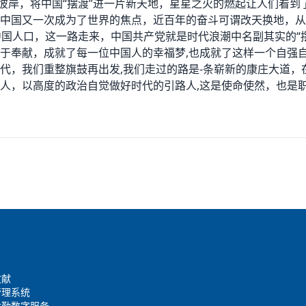
到彼岸，将中国“摆渡”进一片新天地，星星之火的燃起让人们看
中国又一次成为了世界的焦点，近百年的奋斗可谓改天换地，从红
中国人口，这一路走来，中国共产党就是时代浪潮中名副其实的“
于奉献，成就了每一位中国人的幸福梦,也成就了这样一个自强
代，我们重整旗鼓再出发,我们走过的路是-条崭新的康庄大道
人，以高度的政治自觉做好时代的引路人,这是使命使然，也是
文献
管理系统
后勤数字服务