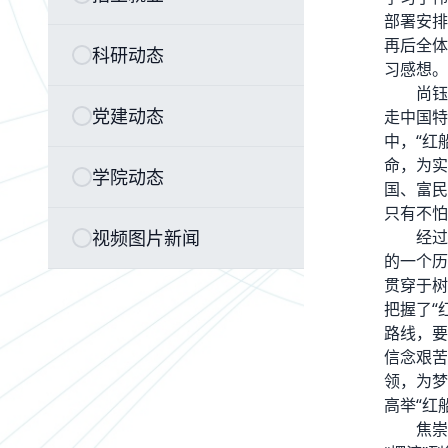
部署安排
再后全体
科研动态
习感想。
尚钰
党建动态
走中国特
中，“红
命，为实
学院动态
国、富民
只有不怕
视频图片新闻
经过
的一个历
贯穿于树
把握了“
路线，要
信念艰苦
领，为梦
高举“红
焦崇