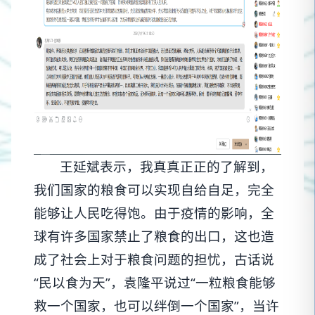
王延斌表示，我真真正正的了解到，
我们国家的粮食可以实现自给自足，完全
能够让人民吃得饱。由于疫情的影响，全
球有许多国家禁止了粮食的出口，这也造
成了社会上对于粮食问题的担忧，古话说
“民以食为天”，袁隆平说过“一粒粮食能够
救一个国家，也可以绊倒一个国家”，当许