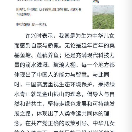
许兴时表示，我甚是为生为中华儿女
而感到自豪与骄傲。无论是延年百年的桑
基鱼塘、莲藕养鱼；还是充满现代科技力
量的滴水灌溉、玻璃大棚。每一个地方都
体现出了中国人的能力与智慧。与此同
时，中国高度重视生态环境保护，秉持绿
水青山就是金山银山的理念，倡导人与自
然和谐共生，坚持走绿色发展和可持续发
展之路，体现出了人类命运共同体的理
念。在共产党正确的政策引导、中华儿女