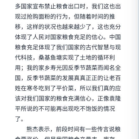
多国家宣布禁止粮食出口时，我们这也出
现过抢购面粉的行为，但随着时间的推
移，这样的状况也越来越少了，这也充分
体现了人民对国家粮食充足的信心。中国
粮食充足体现了我们国家的古代智慧与现
代科技，桑基鱼塘实现了土地的循环利
用；我的家乡寿光因反季节蔬菜而闻名全
国，反季节蔬菜的发展真真正正的让老百
姓在寒冬吃到了平价菜，所以我们真的应
该对我们国家的粮食充满信心，正像袁隆
平所说的不可能再出现吃不饱饭的情况
了。
熊杰表示，前段时间有一些传言说粮