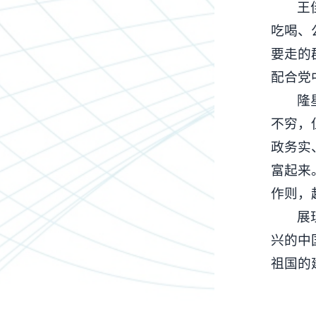
王
吃喝、
要走的
配合党
隆
不穷，
政务实
富起来
作则，
展
兴的中
祖国的