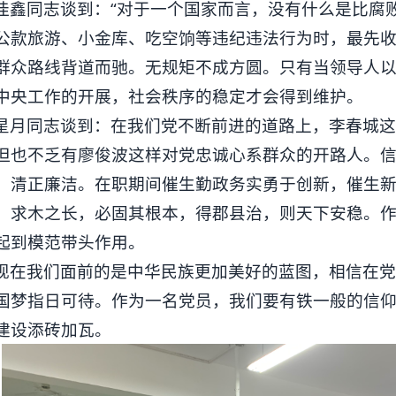
佳鑫同志谈到：“对于一个国家而言，没有什么是比腐
公款旅游、小金库、吃空饷等违纪违法行为时，最先
群众路线背道而驰。无规矩不成方圆。只有当领导人
中央工作的开展，社会秩序的稳定才会得到维护。
星月同志谈到：在我们党不断前进的道路上，李春城
但也不乏有廖俊波这样对党忠诚心系群众的开路人。
、清正廉洁。在职期间催生勤政务实勇于创新，催生
。求木之长，必固其根本，得郡县治，则天下安稳。
起到模范带头作用。
现在我们面前的是中华民族更加美好的蓝图，相信在
国梦指日可待。作为一名党员，我们要有铁一般的信
建设添砖加瓦。