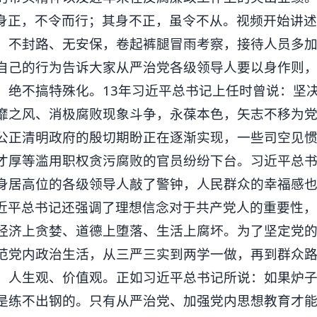
身正，不令而行；其身不正，虽令不从。视频开始讲
、不封路、无安保，卷起裤腿冒雨考察，接待人员多加
自己的行为告诉大家从严治党各级领导人要以身作则
，绝不搞特殊化。13年习近平总书记上任时曾说：坚
靡之风、消极腐败现象斗争，永葆本色，矢志不移为
公正清明政府的殷切期盼正在逐渐实现，一些司空见
才厚等滥用职权贪污腐败的官员纷纷下台。习近平总
身居高位的各级领导人敲了警钟，人民群众的幸福感
近平总书记还强调了理想信念对于共产党人的重要性
经济上贪婪、道德上堕落、生活上腐坏。为了坚定党
范党内政治生活，从三严三实到两学一做，再到群众
、人生观、价值观。正如习近平总书记所说：如果炉
是练不出钢的。只有从严治党、加强党内思想教育才