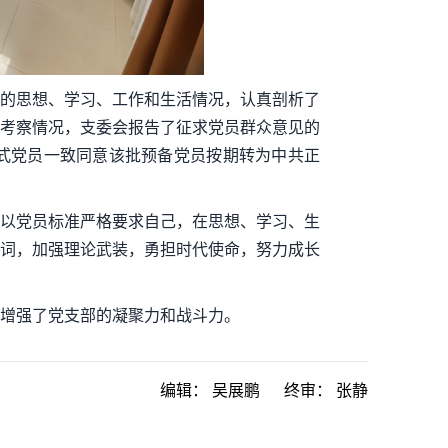
的思想、学习、工作和生活情况，认真剖析了
考察情况，支委会报告了征求党员群众意见的
式党员一致同意该批预备党员按期转为中共正
以党员标准严格要求自己，在思想、学习、生
词，加强理论武装，勇担时代使命，努力成长
增强了党支部的凝聚力和战斗力。
编辑：
吴展鹏
终审：
张静