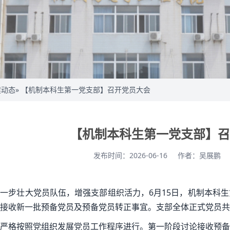
建动态
» 【机制本科生第一党支部】召开党员大会
【机制本科生第一党支部】召
发布时间：2026-06-16
作者：吴展鹏
一步壮大党员队伍，增强支部组织活力，6月15日，机制本科
接收新一批预备党员及预备党员转正事宜。支部全体正式党员共
严格按照党组织发展党员工作程序进行。第一阶段讨论接收预备