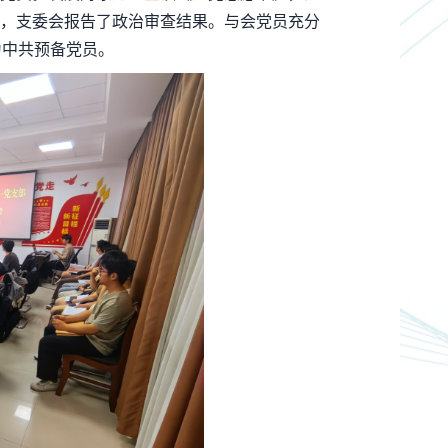
，支委会报告了政治审查结果。与会党员充分
为中共预备党员。