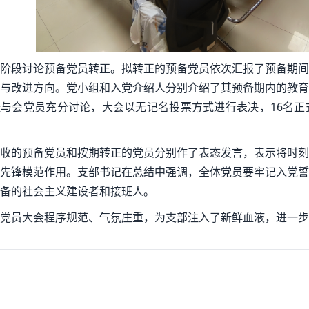
阶段讨论预备党员转正。拟转正的预备党员依次汇报了预备期间
与改进方向。党小组和入党介绍人分别介绍了其预备期内的教育
与会党员充分讨论，大会以无记名投票方式进行表决，16名正
收的预备党员和按期转正的党员分别作了表态发言，表示将时刻
先锋模范作用。支部书记在总结中强调，全体党员要牢记入党誓
备的社会主义建设者和接班人。
党员大会程序规范、气氛庄重，为支部注入了新鲜血液，进一步